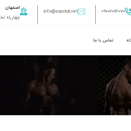
اصفهان
info@sspclub.net
09002014070
چهارراه تختی، 50 متر به سمت شهدا، جنب عکاسی ت
اه
تماس با ما