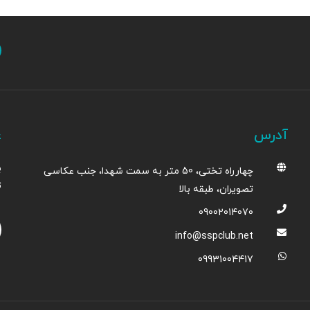
آدرس
ع
ب
چهارراه تختی، 50 متر به سمت شهدا، جنب عکاسی
ت
تصویران، طبقه بالا
09002014070
info@sspclub.net
09931004417