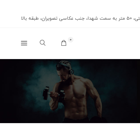
صویران، طبقه بالا
0