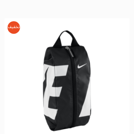
تخفیف!