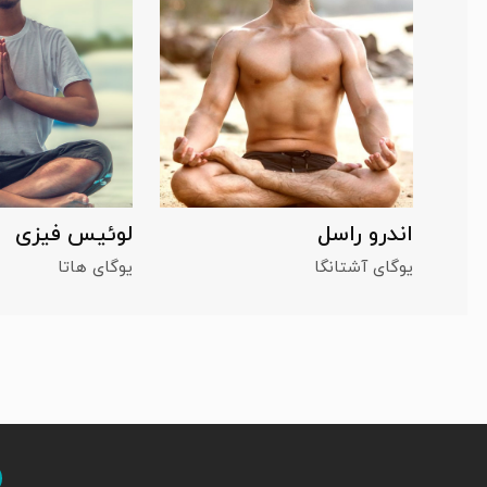
اندرو راسل
لوئیس فیزی
یوگای آشتانگا
یوگای هاتا