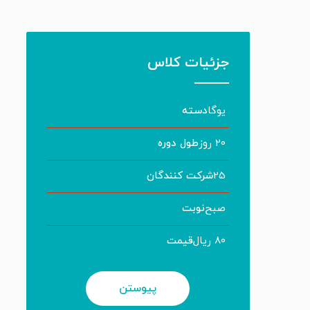
جزئیات کلاس
یوگا
دسته
20 روز
طول دوره
25
شرکت کنندگان
صبح
نوبت
80 ریال
قیمت
پیوستن