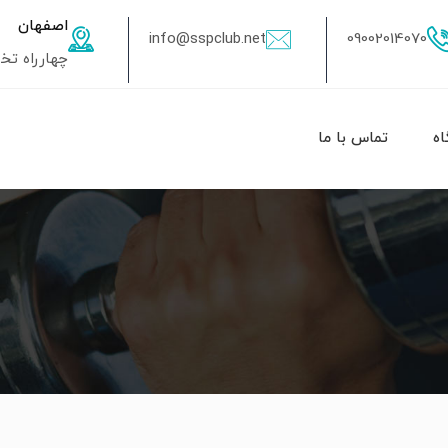
اصفهان
info@sspclub.net
09002014070
چهارراه تختی، 50 متر به سمت شهدا، جنب عکاسی ت
اه
تماس با ما