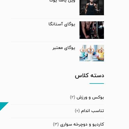
وین یاسا یوگا
یوگای آستانگا
یوگای معتبر
دسته کلاس
بوکس و ورزش
(2)
تناسب اندام
(0)
کاردیو و دوچرخه سواری
(3)