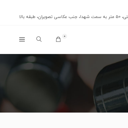
صویران، طبقه بالا
0