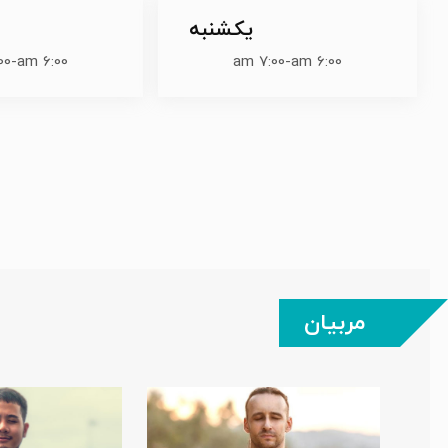
یکشنبه
 am
-
6:00 am
7:00 am
-
6:00 am
مربیان